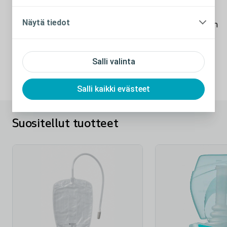
Huomaamaton ja nykyaikainen
Näytä tiedot
Värisävy tekee pussista huomaamattomamman
vaatteiden alla.
Salli valinta
Salli kaikki evästeet
Suositellut tuotteet