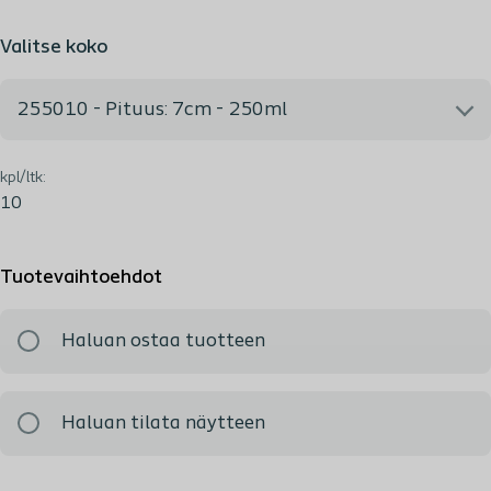
Valitse koko
255010 - Pituus: 7cm - 250ml
kpl/ltk:
255010 - Pituus: 7cm - 250ml
10
Tuotevaihtoehdot
Haluan ostaa tuotteen
Haluan tilata näytteen